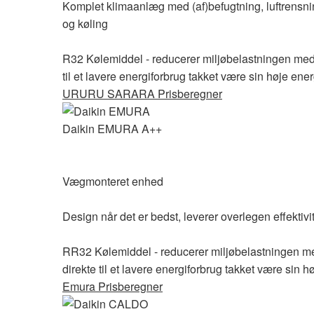
Komplet klimaanlæg med (af)befugtning, luftrensning
og køling
R32 Kølemiddel - reducerer miljøbelastningen med 6
til et lavere energiforbrug takket være sin høje energ
URURU SARARA Prisberegner
Daikin EMURA A++
Vægmonteret enhed
Design når det er bedst, leverer overlegen effektivi
RR32 Kølemiddel - reducerer miljøbelastningen med
direkte til et lavere energiforbrug takket være sin hø
Emura Prisberegner