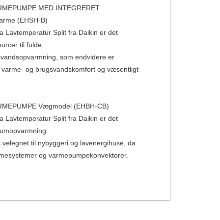
ND VARMEPUMPE MED INTEGRERET
varme (EHSH-B)
Lavtemperatur Split fra Daikin er det
rcer til fulde.
ugsvandsopvarmning, som endvidere er
ge varme- og brugsvandskomfort og væsentligt
D VARMEPUMPE Vægmodel (EHBH-CB)
Lavtemperatur Split fra Daikin er det
il rumopvarmning.
elegnet til nybyggeri og lavenergihuse, da
vvarmesystemer og varmepumpekonvektorer.