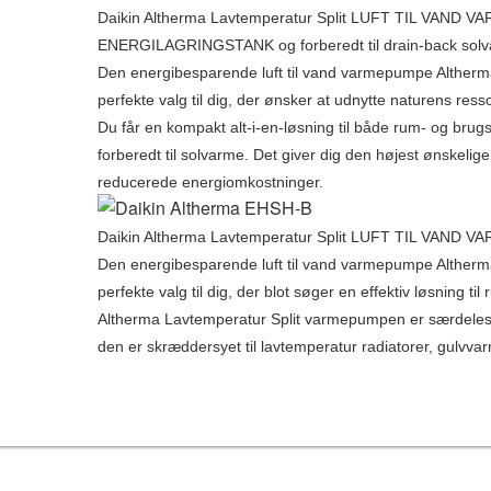
Daikin Altherma Lavtemperatur Split LUFT TIL VA
ENERGILAGRINGSTANK og forberedt til drain-back sol
Den energibesparende luft til vand varmepumpe Altherma 
perfekte valg til dig, der ønsker at udnytte naturens ressou
Du får en kompakt alt-i-en-løsning til både rum- og br
forberedt til solvarme. Det giver dig den højest ønskeli
reducerede energiomkostninger.
Daikin Altherma Lavtemperatur Split LUFT TIL VAN
Den energibesparende luft til vand varmepumpe Altherma 
perfekte valg til dig, der blot søger en effektiv løsning t
Altherma Lavtemperatur Split varmepumpen er særdeles v
den er skræddersyet til lavtemperatur radiatorer, gul