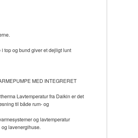
erne.
i top og bund giver et dejligt lunt
AND VARMEPUMPE MED INTEGRERET
therma Lavtemperatur fra Daikin er det
løsning til både rum- og
lvvarmesystemer og lavtemperatur
i og lavenergihuse.